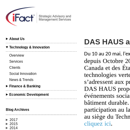
About Us
DAS HAUS ar
Technology & Innovation
Du 10 au 20 mai, l’e
Overview
depuis Octobre 20
Services
Canada et des État
Clients
technologies vert
Social Innovation
News & Trends
s’adressent aux p
Finance & Banking
DAS HAUS propose
événements sociau
Economic Development
bâtiment durable. 
participation au 
Blog Archives
au siège
du
Techn
2017
cliquez ici
.
2015
2014