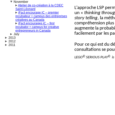
November
Atelier de co-création à la CDEC
L’approche LSP perme
Saint-Léonard
un «
thinking throug
iFact encourage iC – premier
incubateur + campus des entreprises
story telling
, la mét
créatives au Canada
compréhension plus r
iFact encourages iC – first
incubator + campus for creative
augmente la probabili
entrepreneurs in Canada
facilement par les pa
July
2013
2012
Pour ce qui est du d
2011
consultations se po
©
©
LEGO
SERIOUS PLAY
is